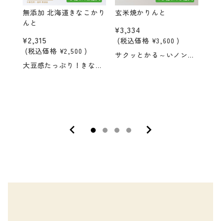
無添加 北海道きなこかり
玄米焼かりんと
オ
んと
や
¥3,334
¥2,315
¥2,
(税込価格
¥3,600
)
(税込価格
¥2,500
)
(税
サクッとかる～いノンフライのかりんとう。 小麦粉・食用油を使わずに作った、焼かりんと。やさしい甘さの黒糖味です。
大豆感たっぷり！きなこ味のかりんとう。 蜜にはきなこ、生地には大豆、素材を感じる味わいです。