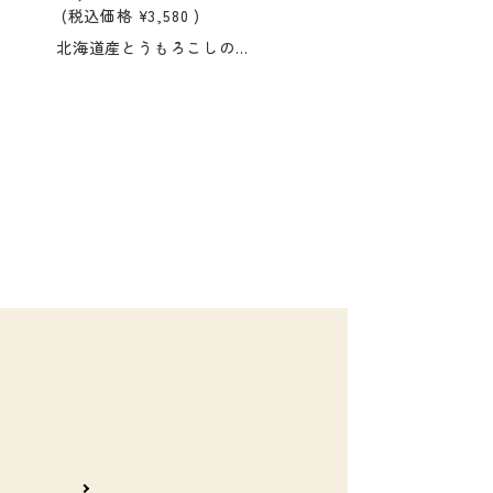
(税込価格
¥3,580
)
北海道産とうもろこしの味わい広がる"小粒"なおかき。 国産のこめ油でさくっと揚げています。