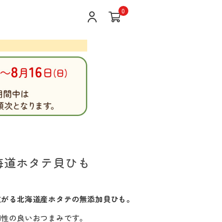
0
海道ホタテ貝ひも
広がる北海道産ホタテの無添加貝ひも。
相性の良いおつまみです。