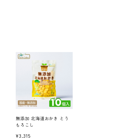
無添加 北海道おかき とう
[定期便] おつまみセッ
もろこし
¥3,686
¥3,315
(税込価格
¥3,980
)