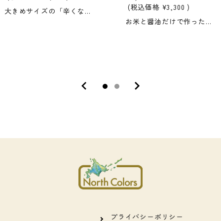
(税込価格
¥3,300
)
大きめサイズの「辛くない」かきのたね。 味付けの醤油の原材料（大豆、小麦、食塩）も、全てが国産です。
お米と醤油だけで作った軽い食感のお煎餅。 噛むほどに深みのある味わいが広がります。
プライバシーポリシー