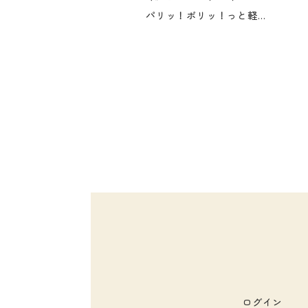
パリッ！ポリッ！っと軽い驚きの食感。 うまみが口いっぱいに広がる、家族みんなで楽しめる“やさしい”味わいのおつまみ昆布です。
ログイン