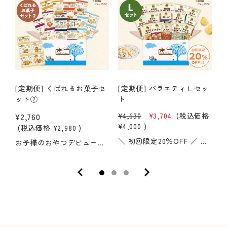
[定期便] くばれるお菓子セ
[定期便] バラエティＬセッ
ット②
ト
¥2,760
¥4,630
¥3,704
(税込価格
¥
¥4,000
)
(税込価格
¥2,980
)
＼ 初回限定20％OFF ／ 贅沢なたっぷり満足サイズはこれ！ 全部で50種類以上！ 定番のサクサクしたポテトチップスから、カリッと香ばしいかりんとう、 バターの風味豊かなクッキーや、優しい米粉のお菓子など 食感も甘さも塩気もいろいろ楽しめる 家族みんなでわいわい食べ比べて盛り上がれるラインナップです。 Lサイズは12～15商品入り。中身は月ごとに入れ替わります。★こんな方におすすめ・ひとりで安心お菓子を満喫したい方・毎日家族でお菓子を召し上がる方・いつもと違うお菓子をストックしたい方＊こちらは定期購入商品です＊中身の商品はお選びいただけません ◇お届け頻度について 1か月／2か月／3か月からお選びいただけます。◇セット内容の変更について マイページから変更のお申込みが可能です。 【定期便をご利用のお客さまへ｜会員登録のご案内】定期便をご利用のお客さまには、より便利にお使いいただくため、会員登録（無料）をお願いしております。会員登録をしていただくと、マイページをご利用いただけます。お届け内容の変更やお休みはマイページから住所変更も画面操作だけで完了お電話やメールの手間はありません【その他のバラエティセット】 ▶ バラエティSセット ▶ バラエティMセット ※初回限定価格は初めてのお申し込み、または追加のお申込みに適用されます。セット内容変更の際には適用されませんので、ご注意ください。
お子様のおやつデビューにぴったり！外出用や保育所でのおやつにもおすすめです。＊こちらは定期購入商品です＊中身の商品はお選びいただけません「そろそろ、うちの子もおやつデビューかな？」そう思い始めたパパ・ママへ。歯が生え始めた1歳前後のお子様から食べられる、カラダに優しいお菓子の詰め合わせです。【材料はすべて国産、添加物は使用していません】安心を第一に、素材が持つ本来のおいしさをギュッと引き出しました。北海道産たまごのまろやかな風味が広がる卵ぼーろ、噛むほどに小麦の優しい甘みが感じられるサクサクのビスケット、お魚の風味がフワッと広がる小魚せんべい、ポリポリとした食感と自然な甘みがやみつきになる芋けんぴなど！小さなお子様はもちろん、パパもママも「美味しい！」と手が止まらなくなる、家族みんなで楽しめるおやつです。【いつでもどこでも楽しめる！】すべてのお菓子が便利な個包装になっています。「今日はお出かけだからカバンに2つ」「お友達と一緒にシェアしよう」など、必要な分だけ開けられるので衛生的で湿気る心配もありません。食べすぎ防止にも役立ちます！【セット内容】・純国産 小魚せんべい（4連）・純国産 ビスケット（4連）・純国産 かぼちゃスティック（4連）・純国産 芋けんぴ（3連）・純国産 卵黄ぼーろ（4連）・純国産 せんべい（4連）