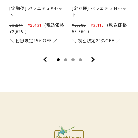
[定期便] バラエティSセッ
[定期便] バラエティＭセッ
ト
ト
¥3,241
¥2,431
(税込価格
¥3,889
¥3,112
(税込価格
¥
¥2,625
)
¥3,360
)
＼ 初回限定25％OFF ／ 迷ったら小さいこのサイズがおすすめ 全部で50種類以上！ 定番のサクサクしたポテトチップスから、カリッと香ばしいかりんとう、 バターの風味豊かなクッキーや、優しい米粉のお菓子など 食感も甘さも塩気もいろいろ楽しめる 毎日のおやつタイムがもっと待ち遠しくなるラインナップです。 Sサイズは8～10商品入り。中身は月ごとに入れ替わります。★こんな方におすすめ・ひとりで毎日ちょっとずつ楽しみたい方・たまにお菓子を家族で召し上がる方・いつもと違うお菓子をストックしたい方＊こちらは定期購入商品です＊中身の商品はお選びいただけません ◇お届け頻度について 1か月／2か月／3か月からお選びいただけます。◇セット内容の変更について マイページから変更のお申込みが可能です。 【定期便をご利用のお客さまへ｜会員登録のご案内】定期便をご利用のお客さまには、より便利にお使いいただくため、会員登録（無料）をお願いしております。会員登録をしていただくと、マイページをご利用いただけます。お届け内容の変更やお休みはマイページから住所変更も画面操作だけで完了お電話やメールの手間はありません 【その他のバラエティセット】 ▶ バラエティMセット ▶ バラエティLセット ※初回限定価格は初めてのお申し込み、または追加のお申込みに適用されます。セット内容変更の際には適用されませんので、ご注意ください。
＼ 初回限定20％OFF ／ まんなかサイズのMセット 全部で50種類以上！ 定番のサクサクしたポテトチップスから、カリッと香ばしいかりんとう、 バターの風味豊かなクッキーや、優しい米粉のお菓子など 食感も甘さも塩気もいろいろ楽しめる 毎日のおやつタイムがもっと待ち遠しくなるラインナップです。 Mサイズは10～12商品入り。中身は月ごとに入れ替わります。★こんな方におすすめ・ひとりで毎日お菓子を楽しみたい方・定期的にお菓子を家族で召し上がる方・いつもと違うお菓子をストックしたい方＊こちらは定期購入商品です＊中身の商品はお選びいただけません ◇お届け頻度について 1か月／2か月／3か月からお選びいただけます。◇セット内容の変更について マイページから変更のお申込みが可能です。 【定期便をご利用のお客さまへ｜会員登録のご案内】定期便をご利用のお客さまには、より便利にお使いいただくため、会員登録（無料）をお願いしております。会員登録をしていただくと、マイページをご利用いただけます。お届け内容の変更やお休みはマイページから住所変更も画面操作だけで完了お電話やメールの手間はありません【その他のバラエティセット】 ▶ バラエティSセット ▶ バラエティLセット ※初回限定価格は初めてのお申し込み、または追加のお申込みに適用されます。セット内容変更の際には適用されませんので、ご注意ください。