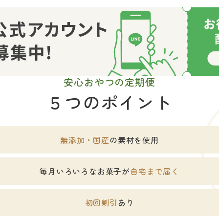
安心おやつの定期便
５つのポイント
無添加・国産
の素材を使用
毎月いろいろなお菓子が
自宅まで届く
初回割引
あり